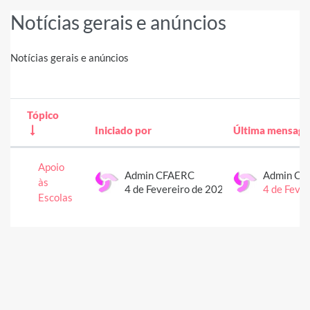
Notícias gerais e anúncios
Notícias gerais e anúncios
Tópico
Iniciado por
Última mensag
Estado
Lista de tópicos. A mostrar 1 de 1 tópic
Apoio
Admin CFAERC
Admin CF
às
4 de Fevereiro de 2021
4 de Feve
Escolas