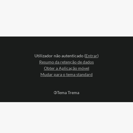
Utilizador não autenticado (
Entrar
)
Resumo da retenção de dados
Obter a Aplicação móvel
Mudar para o tema standard
©
Tema Trema