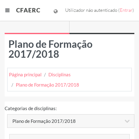
Ir para o conteúdo principal
CFAERC
Painel lateral
Utilizador não autenticado (
Entrar
)
Plano de Formação
2017/2018
Página principal
Disciplinas
Plano de Formação 2017/2018
Categorias de disciplinas:
Pesquisar disciplinas