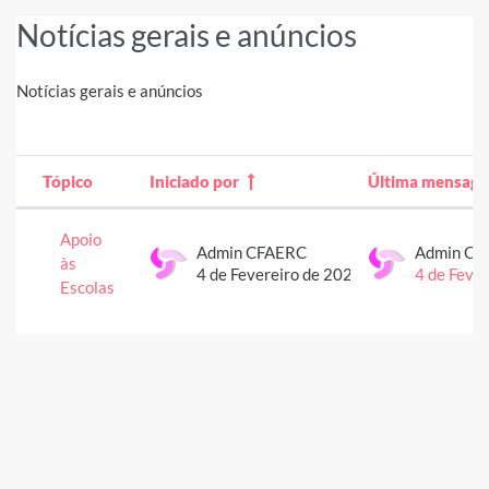
Notícias gerais e anúncios
Notícias gerais e anúncios
Tópico
Iniciado por
Última mensag
Estado
Lista de tópicos. A mostrar 1 de 1 tópic
Apoio
Admin CFAERC
Admin CF
às
4 de Fevereiro de 2021
4 de Feve
Escolas