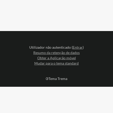
Utilizador não autenticado (
Entrar
)
Resumo da retenção de dados
Obter a Aplicação móvel
Mudar para o tema standard
©
Tema Trema